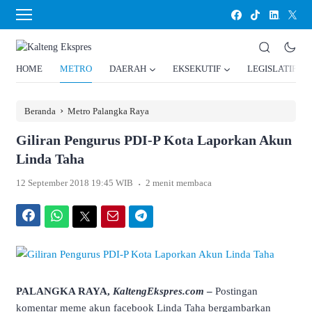
HOME
METRO
DAERAH
EKSEKUTIF
LEGISLATIF
›
Beranda
Metro Palangka Raya
Giliran Pengurus PDI-P Kota Laporkan Akun
Linda Taha
.
12 September 2018 19:45 WIB
2 menit membaca
Facebook
WhatsApp
Twitter
Email
Telegram
PALANGKA RAYA,
KaltengEkspres.com
–
Postingan
komentar meme akun facebook Linda Taha bergambarkan