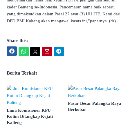
mencemarkan nama baik ketum PDI Perjuangan dan seluruh
kader Banteng se-Indonesia. Pencemaran nama baik seperti
yang dimaksudkan dalam Pasal 27 ayat (3) UU ITE. Kami dari
DPD BMI Kalteng akan mengawal kasus ini,”paparnya. (dr)
Share this:
Facebook
WhatsApp
Twitter
Email
Telegram
Berita Terkait
Pasar Besar Palangka Raya
Berkobar
Lima Komisioner KPU
Kotim Ditangkap Kejati
Kalteng