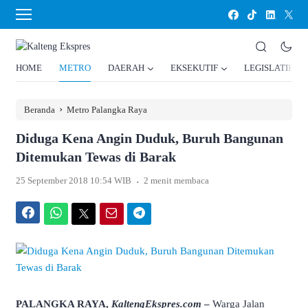
HOME
METRO
DAERAH
EKSEKUTIF
LEGISLATIF
›
Beranda
Metro Palangka Raya
Diduga Kena Angin Duduk, Buruh Bangunan
Ditemukan Tewas di Barak
.
25 September 2018 10:54 WIB
2 menit membaca
Facebook
WhatsApp
Twitter
Email
Telegram
PALANGKA RAYA,
KaltengEkspres.com
–
Warga Jalan