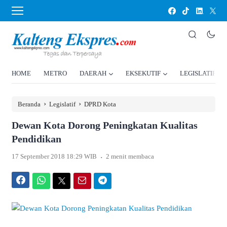
HOME
METRO
DAERAH
EKSEKUTIF
LEGISLATIF
›
›
Beranda
Legislatif
DPRD Kota
Dewan Kota Dorong Peningkatan Kualitas
Pendidikan
.
17 September 2018 18:29 WIB
2 menit membaca
Facebook
WhatsApp
Twitter
Email
Telegram