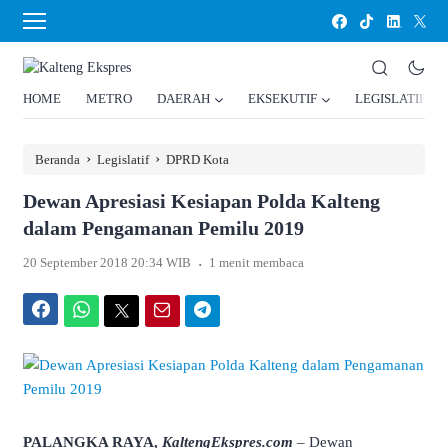
HOME
METRO
DAERAH
EKSEKUTIF
LEGISLATIF
›
›
Beranda
Legislatif
DPRD Kota
Dewan Apresiasi Kesiapan Polda Kalteng
dalam Pengamanan Pemilu 2019
.
20 September 2018 20:34 WIB
1 menit membaca
Facebook
WhatsApp
Twitter
Email
Telegram
PALANGKA RAYA,
KaltengEkspres.com
– Dewan