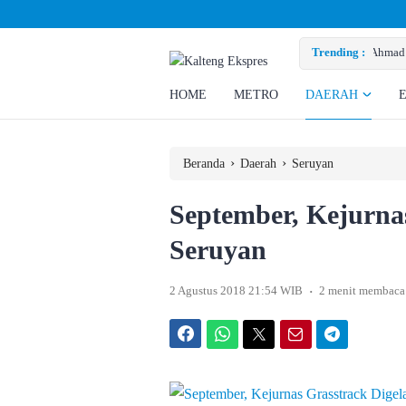
 Perusahaan Penuhi Hak Ratusan Eks Pekerja
Trending :
HOME
METRO
DAERAH
›
›
Beranda
Daerah
Seruyan
September, Kejurnas
Seruyan
.
2 Agustus 2018 21:54 WIB
2 menit membaca
Facebook
WhatsApp
Twitter
Email
Telegram