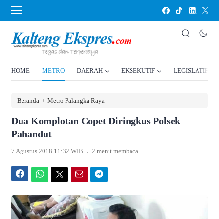
HOME
METRO
DAERAH
EKSEKUTIF
LEGISLATIF
›
Beranda
Metro Palangka Raya
Dua Komplotan Copet Diringkus Polsek
Pahandut
.
7 Agustus 2018 11:32 WIB
2 menit membaca
Facebook
WhatsApp
Twitter
Email
Telegram