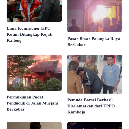
Lima Komisioner KPU
Kotim Ditangkap Kejati
Pasar Besar Palangka Raya
Kalteng
Berkobar
Permukiman Padat
Pemuda Barsel Berhasil
Penduduk di Jalan Murjani
Diselamatkan dari TPPO
Berkobar
Kamboja