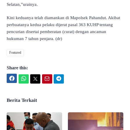
Selatan,”urainya.
Kini keduanya telah diamankan di Mapolsek Pahandut. Akibat
perbuatanya kedua pelaku dijerat pasal 363 KUHP tentang
pencurian disertai pemberatan (curat) dengan ancaman
hukuman 7 tahun penjara. (dr)
Featured
Share this:
Facebook
WhatsApp
Twitter
Email
Telegram
Berita Terkait