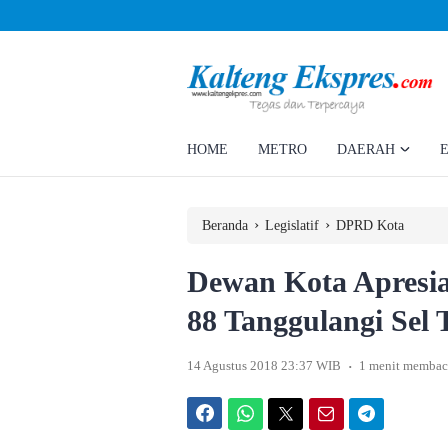
Ahmad Rizky Minta Perusahaan Penuhi Hak Ratusan Eks Pekerja
HOME
METRO
DAERAH
›
›
Beranda
Legislatif
DPRD Kota
Dewan Kota Apresia
88 Tanggulangi Sel T
.
14 Agustus 2018 23:37 WIB
1 menit membac
Facebook
WhatsApp
Twitter
Email
Telegram