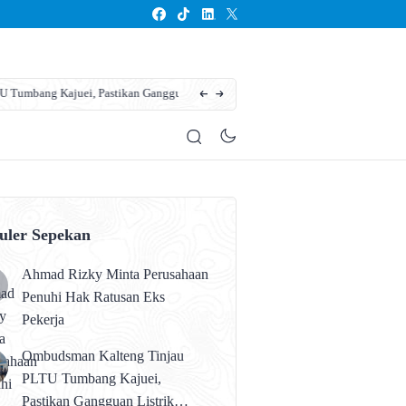
ngguan Listrik karena Persolan
Karhutla Kotim Meluas, BPBD Sebut Sudah 13
uler Sepekan
Ahmad Rizky Minta Perusahaan
Penuhi Hak Ratusan Eks
Pekerja
Ombudsman Kalteng Tinjau
PLTU Tumbang Kajuei,
Pastikan Gangguan Listrik