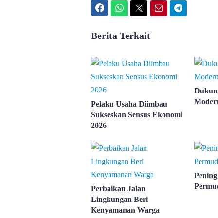
Facebook
WhatsApp
Twitter
Email
Telegram
Berita Terkait
Dukung
Modern
Pelaku Usaha Diimbau
Sukseskan Sensus Ekonomi
2026
Pening
Permu
Perbaikan Jalan
Lingkungan Beri
Kenyamanan Warga