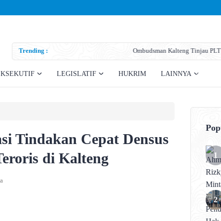
Trending :
Ombudsman Kalteng Tinjau PLTU Tumbang Kajuei, Pastikan Ga
Teknis
EKSEKUTIF
LEGISLATIF
HUKRIM
LAINNYA
Pop
si Tindakan Cepat Densus
eroris di Kalteng
a