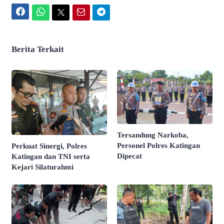
Facebook
WhatsApp
Twitter
Email
Telegram
Berita Terkait
Tersandung Narkoba,
Personel Polres Katingan
Perkuat Sinergi, Polres
Dipecat
Katingan dan TNI serta
Kejari Silaturahmi