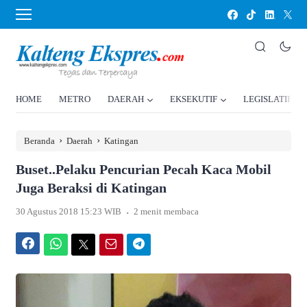
HOME
METRO
DAERAH
EKSEKUTIF
LEGISLATIF
›
›
Beranda
Daerah
Katingan
Buset..Pelaku Pencurian Pecah Kaca Mobil
Juga Beraksi di Katingan
.
30 Agustus 2018 15:23 WIB
2 menit membaca
Facebook
WhatsApp
Twitter
Email
Telegram