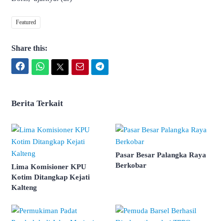
Featured
Share this:
Facebook
WhatsApp
Twitter
Email
Telegram
Berita Terkait
Pasar Besar Palangka Raya
Berkobar
Lima Komisioner KPU
Kotim Ditangkap Kejati
Kalteng