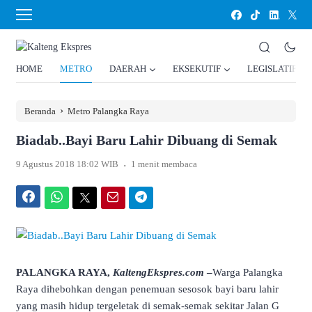
HOME
METRO
DAERAH
EKSEKUTIF
LEGISLATIF
›
Beranda
Metro Palangka Raya
Biadab..Bayi Baru Lahir Dibuang di Semak
.
9 Agustus 2018 18:02 WIB
1 menit membaca
Facebook
WhatsApp
Twitter
Email
Telegram
PALANGKA RAYA,
KaltengEkspres.com
–
Warga Palangka
Raya dihebohkan dengan penemuan sesosok bayi baru lahir
yang masih hidup tergeletak di semak-semak sekitar Jalan G