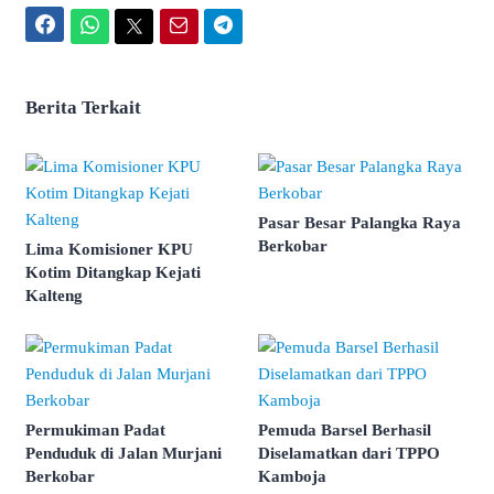
Facebook
WhatsApp
Twitter
Email
Telegram
Berita Terkait
Pasar Besar Palangka Raya
Berkobar
Lima Komisioner KPU
Kotim Ditangkap Kejati
Kalteng
Permukiman Padat
Pemuda Barsel Berhasil
Penduduk di Jalan Murjani
Diselamatkan dari TPPO
Berkobar
Kamboja