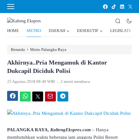
HOME
METRO
DAERAH
EKSEKUTIF
LEGISLATIF
›
Beranda
Metro Palangka Raya
Akhirnya..Pria Mengamuk di Kantor
Dukcapil Diciduk Polisi
.
25 Agustus 2018 08:49 WIB
2 menit membaca
Facebook
WhatsApp
Twitter
Email
Telegram
PALANGKA RAYA,
KaltengEkspres.com
– Hanya
membutuhkan waktu beberapa jam anggota Polisi Resort