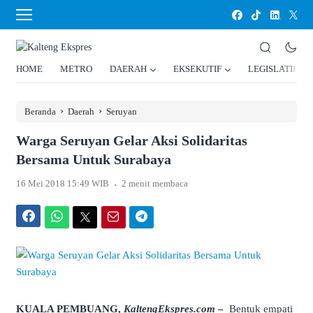
HOME
METRO
DAERAH
EKSEKUTIF
LEGISLATIF
›
›
Beranda
Daerah
Seruyan
Warga Seruyan Gelar Aksi Solidaritas
Bersama Untuk Surabaya
.
16 Mei 2018 15:49 WIB
2 menit membaca
Facebook
WhatsApp
Twitter
Email
Telegram
KUALA PEMBUANG,
KaltengEkspres.com
–
Bentuk empati