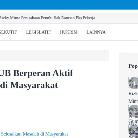
Pemkab Gumas Siapkan Sarana Prasarana Pembentukan B
SEKUTIF
LEGISLATIF
HUKRIM
LAINNYA
Pop
UB Berperan Aktif
 di Masyarakat