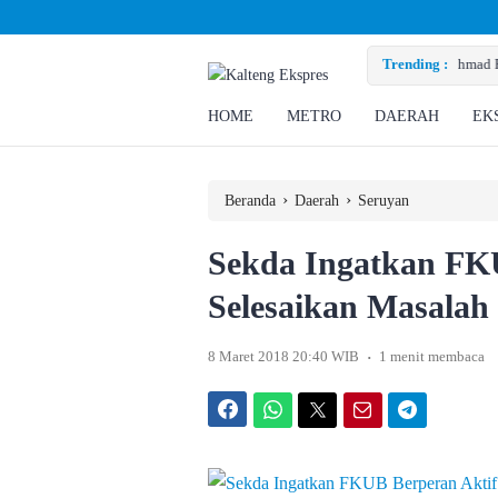
 Perusahaan Penuhi Hak Ratusan Eks Pekerja
Trending :
HOME
METRO
DAERAH
EK
›
›
Beranda
Daerah
Seruyan
Sekda Ingatkan FK
Selesaikan Masalah
.
8 Maret 2018 20:40 WIB
1 menit membaca
Facebook
WhatsApp
Twitter
Email
Telegram