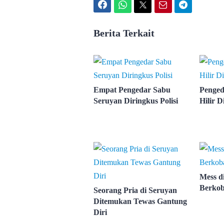
Facebook
WhatsApp
Twitter
Email
Telegram
Berita Terkait
Empat Pengedar Sabu
Penged
Seruyan Diringkus Polisi
Hilir D
Mess d
Berko
Seorang Pria di Seruyan
Ditemukan Tewas Gantung
Diri