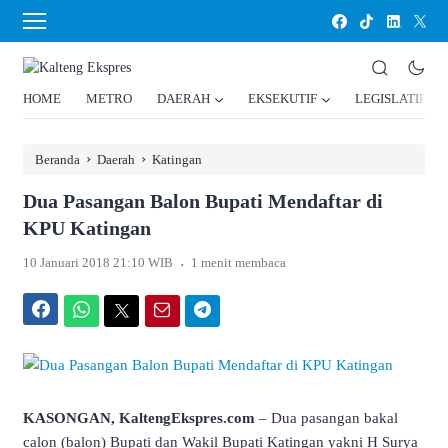
HOME
METRO
DAERAH
EKSEKUTIF
LEGISLATIF
›
›
Beranda
Daerah
Katingan
Dua Pasangan Balon Bupati Mendaftar di
KPU Katingan
.
10 Januari 2018 21:10 WIB
1 menit membaca
Facebook
WhatsApp
Twitter
Email
Telegram
KASONGAN, KaltengEkspres.com
– Dua pasangan bakal
calon (balon) Bupati dan Wakil Bupati Katingan yakni H Surya