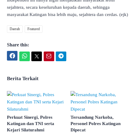
independen ini hanya ingin menjadikan masyarakat lebih
sejahtera, secara keseluruhan kepada daerah, sehingga
masyarakat Katingan bisa lebih maju, sejahtera dan cerdas. (ejk)
Daerah
Featured
Share this:
Facebook
WhatsApp
Twitter
Email
Telegram
Berita Terkait
Perkuat Sinergi, Polres
Tersandung Narkoba,
Katingan dan TNI serta
Personel Polres Katingan
Kejari Silaturahmi
Dipecat