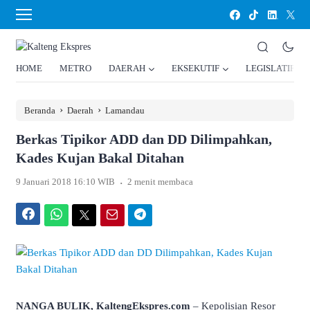
HOME
METRO
DAERAH
EKSEKUTIF
LEGISLATIF
›
›
Beranda
Daerah
Lamandau
Berkas Tipikor ADD dan DD Dilimpahkan,
Kades Kujan Bakal Ditahan
.
9 Januari 2018 16:10 WIB
2 menit membaca
Facebook
WhatsApp
Twitter
Email
Telegram
NANGA BULIK, KaltengEkspres.com
– Kepolisian Resor