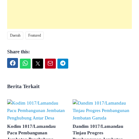
Daerah
Featured
Share this:
Facebook
WhatsApp
Twitter
Email
Telegram
Berita Terkait
Kodim 1017/Lamandau
Dandim 1017/Lamandau
Pacu Pembangunan
Tinjau Progres