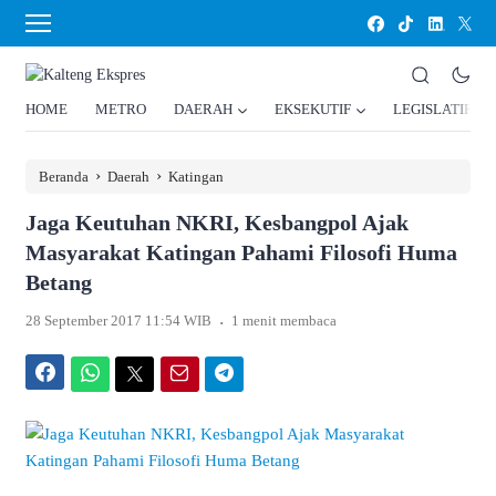
HOME
METRO
DAERAH
EKSEKUTIF
LEGISLATIF
›
›
Beranda
Daerah
Katingan
Jaga Keutuhan NKRI, Kesbangpol Ajak
Masyarakat Katingan Pahami Filosofi Huma
Betang
.
28 September 2017 11:54 WIB
1 menit membaca
Facebook
WhatsApp
Twitter
Email
Telegram