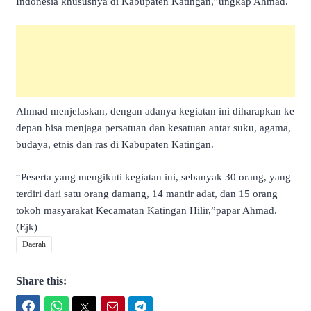
Indonesia khususnya di Kabupaten Katingan,”ungkap Ahmad.
Ahmad menjelaskan, dengan adanya kegiatan ini diharapkan ke
depan bisa menjaga persatuan dan kesatuan antar suku, agama,
budaya, etnis dan ras di Kabupaten Katingan.
“Peserta yang mengikuti kegiatan ini, sebanyak 30 orang, yang
terdiri dari satu orang damang, 14 mantir adat, dan 15 orang
tokoh masyarakat Kecamatan Katingan Hilir,”papar Ahmad.
(Ejk)
Daerah
Share this:
Facebook
WhatsApp
Twitter
Email
Telegram