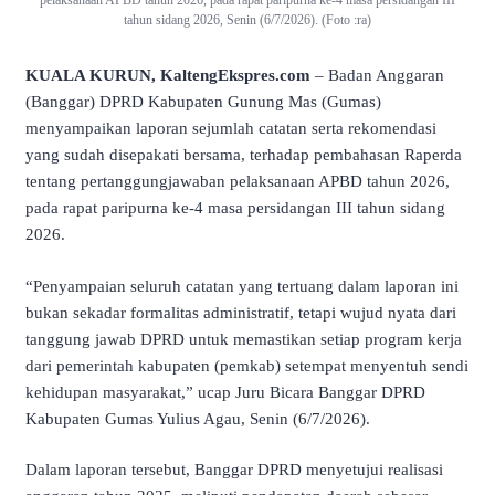
pelaksanaan APBD tahun 2026, pada rapat paripurna ke-4 masa persidangan III
tahun sidang 2026, Senin (6/7/2026). (Foto :ra)
KUALA KURUN, KaltengEkspres.com
– Badan Anggaran
(Banggar) DPRD Kabupaten Gunung Mas (Gumas)
menyampaikan laporan sejumlah catatan serta rekomendasi
yang sudah disepakati bersama, terhadap pembahasan Raperda
tentang pertanggungjawaban pelaksanaan APBD tahun 2026,
pada rapat paripurna ke-4 masa persidangan III tahun sidang
2026.
“Penyampaian seluruh catatan yang tertuang dalam laporan ini
bukan sekadar formalitas administratif, tetapi wujud nyata dari
tanggung jawab DPRD untuk memastikan setiap program kerja
dari pemerintah kabupaten (pemkab) setempat menyentuh sendi
kehidupan masyarakat,” ucap Juru Bicara Banggar DPRD
Kabupaten Gumas Yulius Agau, Senin (6/7/2026).
Dalam laporan tersebut, Banggar DPRD menyetujui realisasi