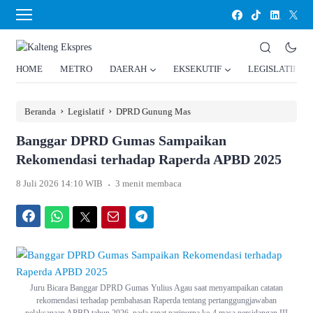
HOME
METRO
DAERAH
EKSEKUTIF
LEGISLATIF
›
›
Beranda
Legislatif
DPRD Gunung Mas
Banggar DPRD Gumas Sampaikan
Rekomendasi terhadap Raperda APBD 2025
.
8 Juli 2026 14:10 WIB
3 menit membaca
Facebook
WhatsApp
Twitter
Email
Telegram
Juru Bicara Banggar DPRD Gumas Yulius Agau saat menyampaikan catatan
rekomendasi terhadap pembahasan Raperda tentang pertanggungjawaban