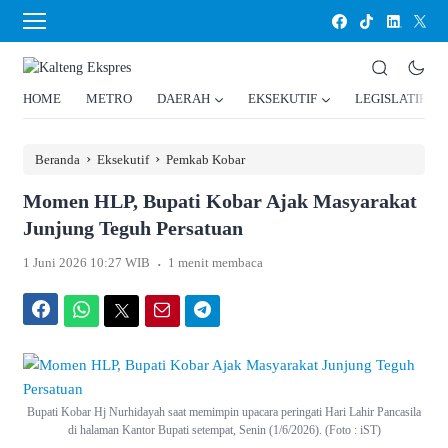
HOME
METRO
DAERAH
EKSEKUTIF
LEGISLATIF
›
›
Beranda
Eksekutif
Pemkab Kobar
Momen HLP, Bupati Kobar Ajak Masyarakat
Junjung Teguh Persatuan
.
1 Juni 2026 10:27 WIB
1 menit membaca
Facebook
WhatsApp
Twitter
Email
Telegram
Bupati Kobar Hj Nurhidayah saat memimpin upacara peringati Hari Lahir Pancasila
di halaman Kantor Bupati setempat, Senin (1/6/2026). (Foto : iST)