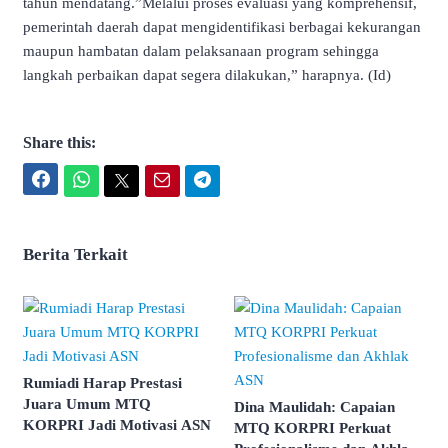
tahun mendatang.”Melalui proses evaluasi yang komprehensif,
pemerintah daerah dapat mengidentifikasi berbagai kekurangan
maupun hambatan dalam pelaksanaan program sehingga
langkah perbaikan dapat segera dilakukan,” harapnya. (Id)
Share this:
Facebook
WhatsApp
Twitter
Email
Telegram
Berita Terkait
Rumiadi Harap Prestasi
Juara Umum MTQ
Dina Maulidah: Capaian
KORPRI Jadi Motivasi ASN
MTQ KORPRI Perkuat