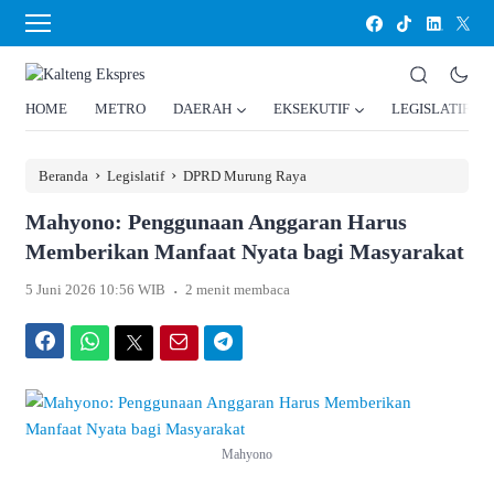
HOME
METRO
DAERAH
EKSEKUTIF
LEGISLATIF
›
›
Beranda
Legislatif
DPRD Murung Raya
Mahyono: Penggunaan Anggaran Harus
Memberikan Manfaat Nyata bagi Masyarakat
.
5 Juni 2026 10:56 WIB
2 menit membaca
Facebook
WhatsApp
Twitter
Email
Telegram
Mahyono