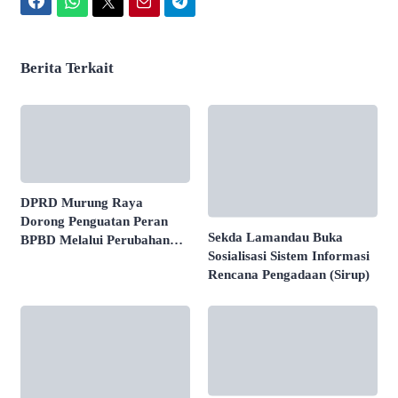
Facebook
WhatsApp
Twitter
Email
Telegram
Berita Terkait
DPRD Murung Raya
Dorong Penguatan Peran
Sekda Lamandau Buka
BPBD Melalui Perubahan
Sosialisasi Sistem Informasi
Perda
Rencana Pengadaan (Sirup)