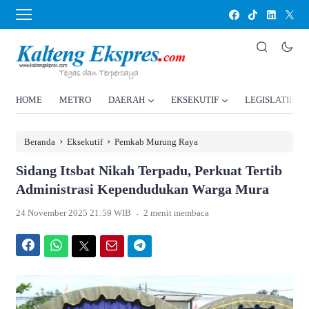
HOME
METRO
DAERAH
EKSEKUTIF
LEGISLATIF
›
›
Beranda
Eksekutif
Pemkab Murung Raya
Sidang Itsbat Nikah Terpadu, Perkuat Tertib
Administrasi Kependudukan Warga Mura
.
24 November 2025 21:59 WIB
2 menit membaca
Facebook
WhatsApp
Twitter
Email
Telegram