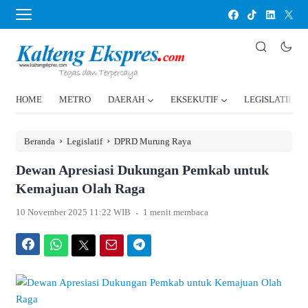
HOME
METRO
DAERAH
EKSEKUTIF
LEGISLATIF
›
›
Beranda
Legislatif
DPRD Murung Raya
Dewan Apresiasi Dukungan Pemkab untuk
Kemajuan Olah Raga
.
10 November 2025 11:22 WIB
1 menit membaca
Facebook
WhatsApp
Twitter
Email
Telegram