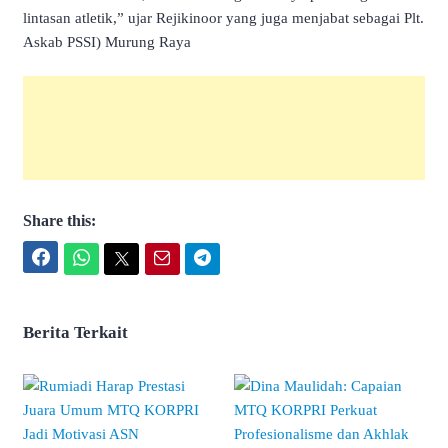
lintasan atletik,” ujar Rejikinoor yang juga menjabat sebagai Plt.
Askab PSSI) Murung Raya
Share this:
Facebook
WhatsApp
Twitter
Email
Telegram
Berita Terkait