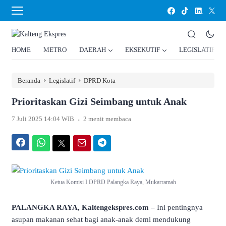
HOME
METRO
DAERAH
EKSEKUTIF
LEGISLATIF
›
›
Beranda
Legislatif
DPRD Kota
Prioritaskan Gizi Seimbang untuk Anak
.
7 Juli 2025 14:04 WIB
2 menit membaca
Facebook
WhatsApp
Twitter
Email
Telegram
Ketua Komisi I DPRD Palangka Raya, Mukarramah
PALANGKA RAYA, Kaltengekspres.com
– Ini pentingnya
asupan makanan sehat bagi anak-anak demi mendukung