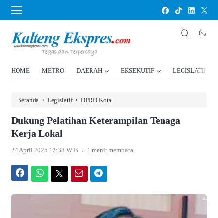
HOME
METRO
DAERAH
EKSEKUTIF
LEGISLATIF
›
›
Beranda
Legislatif
DPRD Kota
Dukung Pelatihan Keterampilan Tenaga
Kerja Lokal
.
24 April 2025 12:38 WIB
1 menit membaca
Facebook
WhatsApp
Twitter
Email
Telegram