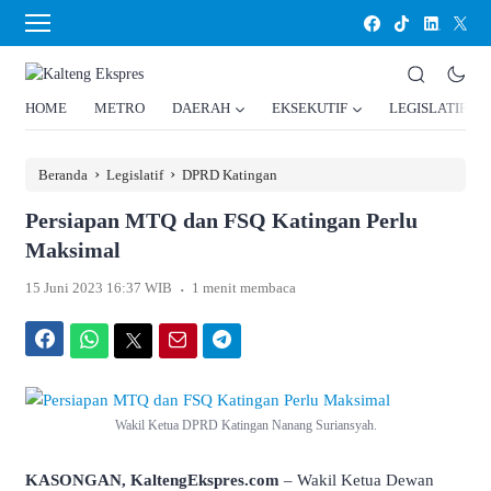
HOME
METRO
DAERAH
EKSEKUTIF
LEGISLATIF
›
›
Beranda
Legislatif
DPRD Katingan
Persiapan MTQ dan FSQ Katingan Perlu
Maksimal
.
15 Juni 2023 16:37 WIB
1 menit membaca
Facebook
WhatsApp
Twitter
Email
Telegram
Wakil Ketua DPRD Katingan Nanang Suriansyah.
KASONGAN, KaltengEkspres.com
– Wakil Ketua Dewan