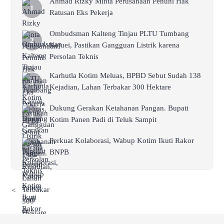
Ahmad Rizky Minta Perusahaan Penuhi Hak
Ratusan Eks Pekerja
Ombudsman Kalteng Tinjau PLTU Tumbang
Kajuei, Pastikan Gangguan Listrik karena
Persolan Teknis
Karhutla Kotim Meluas, BPBD Sebut Sudah 138
Kejadian, Lahan Terbakar 300 Hektare
Dukung Gerakan Ketahanan Pangan. Bupati
Kotim Panen Padi di Teluk Sampit
Perkuat Kolaborasi, Wabup Kotim Ikuti Rakor
BNPB
<