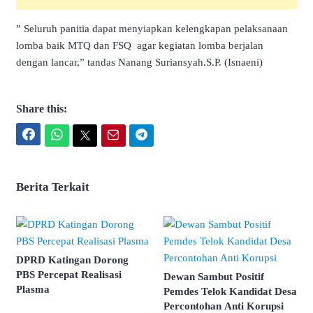
” Seluruh panitia dapat menyiapkan kelengkapan pelaksanaan
lomba baik MTQ dan FSQ agar kegiatan lomba berjalan
dengan lancar,” tandas Nanang Suriansyah.S.P. (Isnaeni)
Share this:
Facebook
WhatsApp
Twitter
Email
Telegram
Berita Terkait
DPRD Katingan Dorong
PBS Percepat Realisasi
Dewan Sambut Positif
Plasma
Pemdes Telok Kandidat Desa
Percontohan Anti Korupsi