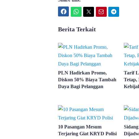
Facebook
WhatsApp
Twitter
Email
Telegram
Berita Terkait
PLN Hadirkan Promo,
Tarif L
Diskon 50% Biaya Tambah
Tetap,
Daya Bagi Pelanggan
Kebija
10 Pasangan Mesum
Sidang
Terjaring Giat KRYD Polisi
Dijadw