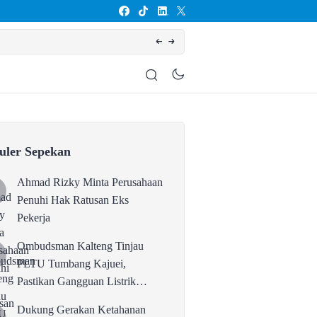
Ombudsman Kalteng Tinjau PLTU Tumbang Kajuei, Pastikan Gangguan Listrik ka
uler Sepekan
Ahmad Rizky Minta Perusahaan
Penuhi Hak Ratusan Eks
Pekerja
Ombudsman Kalteng Tinjau
PLTU Tumbang Kajuei,
Pastikan Gangguan Listrik
karena Persolan Teknis
Dukung Gerakan Ketahanan