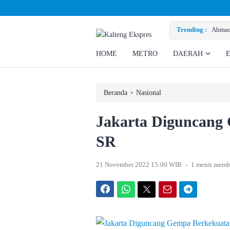
Ahmad Rizky Minta Perusahaan Penuhi H
Trending :
HOME
METRO
DAERAH
›
Beranda
Nasional
Jakarta Diguncang
SR
.
21 November 2022 15:00 WIB
1 menit memb
Facebook
WhatsApp
Twitter
Email
Telegram