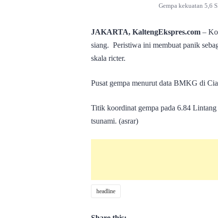
Gempa kekuatan 5,6 SR 
JAKARTA, KaltengEkspres.com
– Kot
siang. Peristiwa ini membuat panik seba
skala ricter.
Pusat gempa menurut data BMKG di Cianj
Titik koordinat gempa pada 6.84 Lintang
tsunami. (asrar)
headline
Share this: