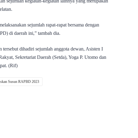
kan sejumlah kegiatan-kegiatan lainnya yang merupakan
latan.
i melaksanakan sejumlah rapat-rapat bersama dengan
D) di daerah ini,” tambah dia.
tersebut dihadiri sejumlah anggota dewan, Asisten I
akyat, Sekretariat Daerah (Setda), Yoga P. Utomo dan
at. (Rif)
kuskan Susun RAPBD 2023