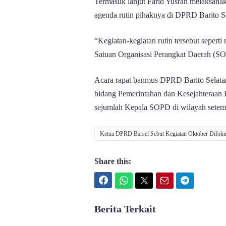
Termasuk lanjut Farid Yusran melaksana
agenda rutin pihaknya di DPRD Barito Se
“Kegiatan-kegiatan rutin tersebut sepert
Satuan Organisasi Perangkat Daerah (SOP
Acara rapat banmus DPRD Barito Selatan 
bidang Pemerintahan dan Kesejahteraan R
sejumlah Kepala SOPD di wilayah setemp
Ketua DPRD Barsel Sebut Kegiatan Oktober Difo
Share this:
Facebook
WhatsApp
Twitter
Email
Telegram
Berita Terkait