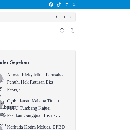
an Gangguan Listrik karena Persolan Teknis
Karhutla Koti
uler Sepekan
Ahmad Rizky Minta Perusahaan
Penuhi Hak Ratusan Eks
Pekerja
Ombudsman Kalteng Tinjau
PLTU Tumbang Kajuei,
Pastikan Gangguan Listrik
karena Persolan Teknis
Karhutla Kotim Meluas, BPBD