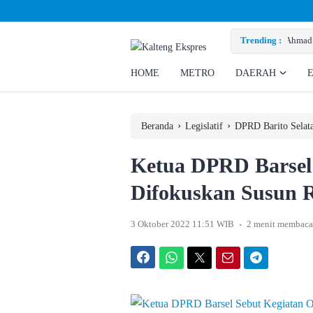
a Perusahaan Penuhi Hak Ratusan Eks Pekerja
Trending :
HOME
METRO
DAERAH
›
›
Beranda
Legislatif
DPRD Barito Selat
Ketua DPRD Barsel 
Difokuskan Susun
.
3 Oktober 2022 11:51 WIB
2 menit membaca
Facebook
WhatsApp
Twitter
Email
Telegram