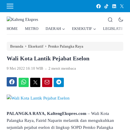
HOME
METRO
DAERAH
EKSEKUTIF
LEGISLATIF
›
›
Beranda
Eksekutif
Pemko Palangka Raya
Wali Kota Lantik Pejabat Eselon
.
9 Mei 2022 16:10 WIB
2 menit membaca
Facebook
WhatsApp
Twitter
Email
Telegram
PALANGKA RAYA, KaltengEkspres.com
– Wali Kota
Palangka Raya, Fairid Naparin melantik dan mengukuhkan
sejumlah pejabat eselon di lingkup SOPD Pemko Palangka