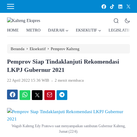
HOME
METRO
DAERAH
EKSEKUTIF
LEGISLATIF
›
›
Beranda
Eksekutif
Pemprov Kalteng
Pemprov Siap Tindaklanjuti Rekomendasi
LKPJ Gubernur 2021
.
22 April 2022 15:36 WIB
2 menit membaca
Facebook
WhatsApp
Twitter
Email
Telegram
Wagub Kalteng Edy Pratowo saat menyampaikan sambutan Gubernur Kalteng,
Jumat (22/4).