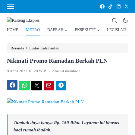
HOME
METRO
DAERAH
EKSEKUTIF
LEGISLATIF
›
Beranda
Lintas Kalimantan
Nikmati Promo Ramadan Berkah PLN
.
9 April 2022 18:28 WIB
2 menit membaca
Facebook
WhatsApp
Twitter
Email
Telegram
Tambah daya hanya Rp. 150 Ribu. Layanan ini khusus
bagi rumah ibadah.