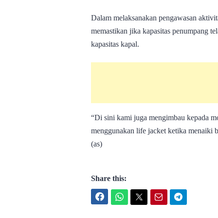
Dalam melaksanakan pengawasan aktivit
memastikan jika kapasitas penumpang tela
kapasitas kapal.
“Di sini kami juga mengimbau kepada mo
menggunakan life jacket ketika menaiki b
(as)
Share this:
Facebook
WhatsApp
Twitter
Email
Telegram