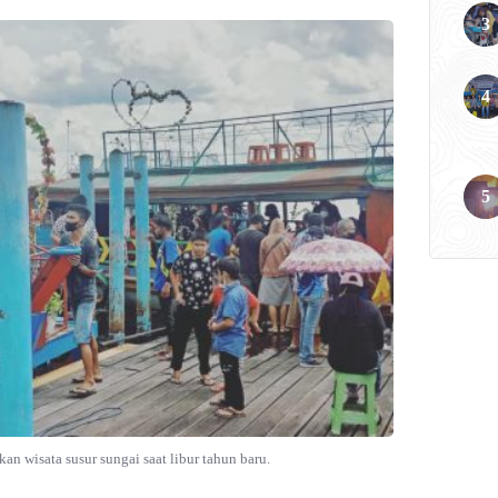
n wisata susur sungai saat libur tahun baru.