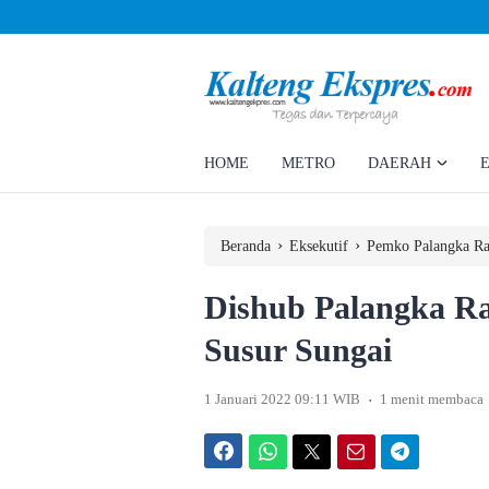
Ahmad Rizky Minta Perusahaan Penuhi Hak Ratusan Eks Pekerja
HOME
METRO
DAERAH
›
›
Beranda
Eksekutif
Pemko Palangka R
Dishub Palangka R
Susur Sungai
.
1 Januari 2022 09:11 WIB
1 menit membaca
Facebook
WhatsApp
Twitter
Email
Telegram