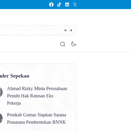
Seluruh Anak Kalteng Harus Memperoleh Pen
uler Sepekan
Ahmad Rizky Minta Perusahaan
Penuhi Hak Ratusan Eks
Pekerja
Pemkab Gumas Siapkan Sarana
Prasarana Pembentukan BNNK