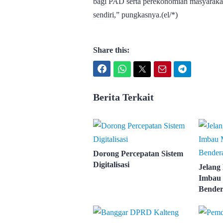
bagi PAD serta perekonomian masyarakat
sendiri,” pungkasnya.(el/*)
Share this:
Facebook
WhatsApp
Twitter
Email
Telegram
Berita Terkait
Dorong Percepatan Sistem
Digitalisasi
Jelang
Imbau 
Bender