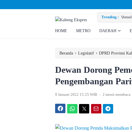
Ahmad Rizky Minta Perusahaan Penuhi Hak Ratusan Eks Pekerja
Trending :
HOME
METRO
DAERAH
›
›
Beranda
Legislatif
DPRD Provinsi Kal
Dewan Dorong Pem
Pengembangan Pariw
.
9 Januari 2022 15:25 WIB
2 menit membaca
Facebook
WhatsApp
Twitter
Email
Telegram