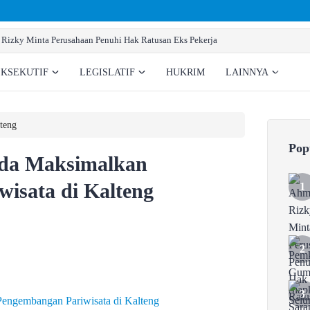
Pemkab Gumas Siapkan Sa
EKSEKUTIF
LEGISLATIF
HUKRIM
LAINNYA
teng
Pop
da Maksimalkan
isata di Kalteng