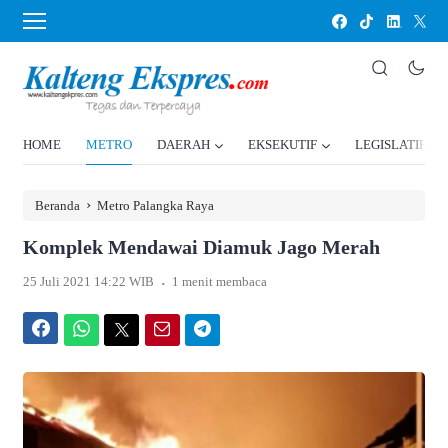
HOME
METRO
DAERAH
EKSEKUTIF
LEGISLATIF
›
Beranda
Metro Palangka Raya
Komplek Mendawai Diamuk Jago Merah
.
25 Juli 2021 14:22 WIB
1 menit membaca
Facebook
WhatsApp
Twitter
Email
Telegram