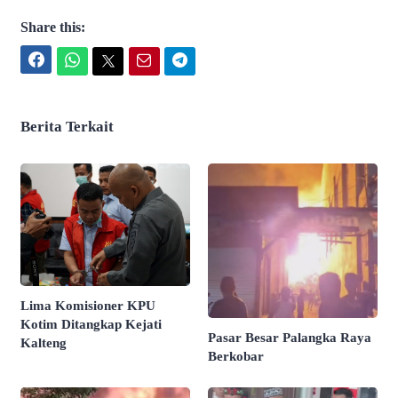
Share this:
Facebook
WhatsApp
Twitter
Email
Telegram
Berita Terkait
Lima Komisioner KPU
Kotim Ditangkap Kejati
Pasar Besar Palangka Raya
Kalteng
Berkobar