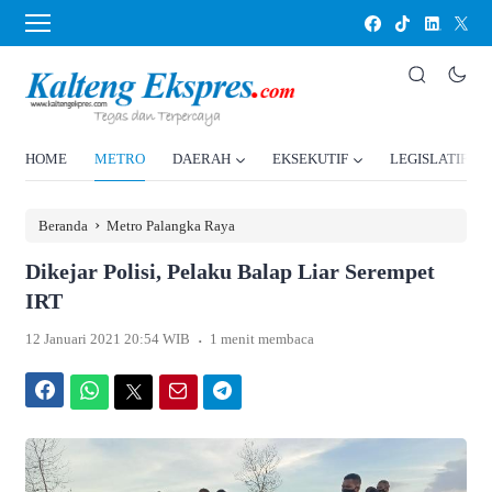
HOME
METRO
DAERAH
EKSEKUTIF
LEGISLATIF
›
Beranda
Metro Palangka Raya
Dikejar Polisi, Pelaku Balap Liar Serempet
IRT
.
12 Januari 2021 20:54 WIB
1 menit membaca
Facebook
WhatsApp
Twitter
Email
Telegram