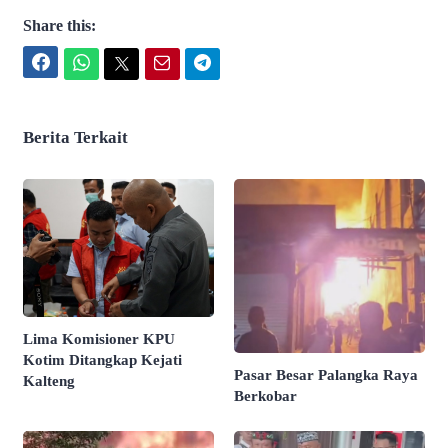
Share this:
Facebook
WhatsApp
Twitter
Email
Telegram
Berita Terkait
Lima Komisioner KPU
Kotim Ditangkap Kejati
Pasar Besar Palangka Raya
Kalteng
Berkobar