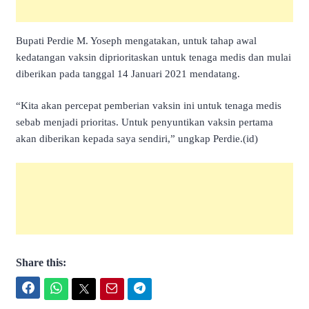
Bupati Perdie M. Yoseph mengatakan, untuk tahap awal
kedatangan vaksin diprioritaskan untuk tenaga medis dan mulai
diberikan pada tanggal 14 Januari 2021 mendatang.
“Kita akan percepat pemberian vaksin ini untuk tenaga medis
sebab menjadi prioritas. Untuk penyuntikan vaksin pertama
akan diberikan kepada saya sendiri,” ungkap Perdie.(id)
Share this:
Facebook
WhatsApp
Twitter
Email
Telegram