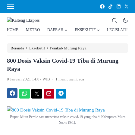
HOME
METRO
DAERAH
EKSEKUTIF
LEGISLATIF
›
›
Beranda
Eksekutif
Pemkab Murung Raya
800 Dosis Vaksin Covid-19 Tiba di Murung
Raya
.
9 Januari 2021 14:07 WIB
1 menit membaca
Facebook
WhatsApp
Twitter
Email
Telegram
Bupati Mura Perdie saat menerima vaksin covid-19 yang tiba di Kabupaten Mura
Sabtu (9/1).