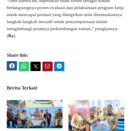
“Oleh karena itu, diperlukan suatu forum sebagai wadah
berlangsungnya proses evaluasi atas pelaksanaan program kerja
untuk mencapai prestasi yang ditargetkan serta dirumuskannya
langkah-langkah inovatif untuk penyempurnaan dalam
mengimbangi pesatnya perkembangan zaman,” pungkasnya.
(
Ra
)
Share this:
Facebook
WhatsApp
Twitter
Email
Telegram
Berita Terkait