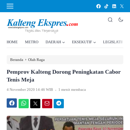
HOME
METRO
DAERAH
EKSEKUTIF
LEGISLATIF
›
Beranda
Olah Raga
Pemprov Kalteng Dorong Peningkatan Cabor
Tenis Meja
.
4 November 2020 14:46 WIB
1 menit membaca
Facebook
WhatsApp
Twitter
Email
Telegram