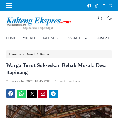
HOME
METRO
DAERAH
EKSEKUTIF
LEGISLATIF
›
›
Beranda
Daerah
Kotim
Warga Turut Sukseskan Rehab Musala Desa
Bapinang
.
24 September 2020 18:45 WIB
1 menit membaca
Facebook
WhatsApp
Twitter
Email
Telegram