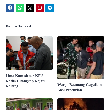
Facebook
WhatsApp
Twitter
Email
Telegram
Berita Terkait
Lima Komisioner KPU
Kotim Ditangkap Kejati
Warga Baamang Gagalkan
Kalteng
Aksi Pencurian