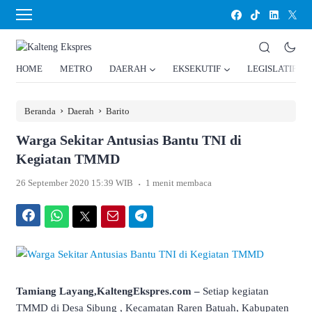
HOME
METRO
DAERAH
EKSEKUTIF
LEGISLATIF
›
›
Beranda
Daerah
Barito
Warga Sekitar Antusias Bantu TNI di
Kegiatan TMMD
.
26 September 2020 15:39 WIB
1 menit membaca
Facebook
WhatsApp
Twitter
Email
Telegram
Tamiang Layang,KaltengEkspres.com –
Setiap kegiatan
TMMD di Desa Sibung , Kecamatan Raren Batuah, Kabupaten