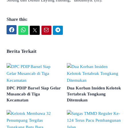
Sibung dan Dusun Layung Habang,” tandasnya. (rif).
Share this:
Facebook
WhatsApp
Twitter
Email
Telegram
Berita Terkait
DPC PDIP Barsel Siap Gelar
Dua Korban Insiden Kelotok
Musancab di Tiga
Tertabrak Tongkang
Kecamatan
Ditemukan