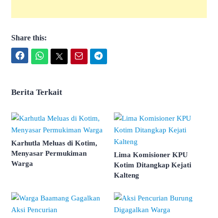
Share this:
Facebook
WhatsApp
Twitter
Email
Telegram
Berita Terkait
Karhutla Meluas di Kotim,
Menyasar Permukiman
Lima Komisioner KPU
Warga
Kotim Ditangkap Kejati
Kalteng