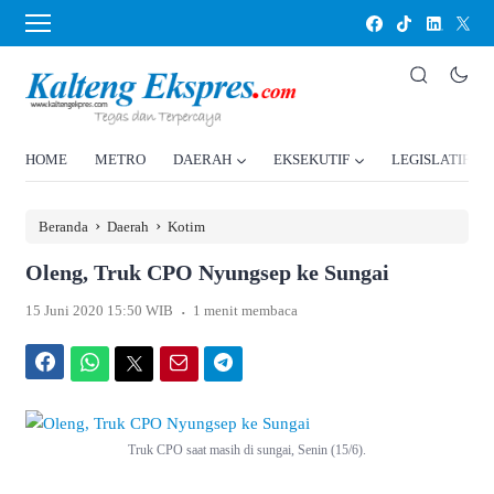
HOME
METRO
DAERAH
EKSEKUTIF
LEGISLATIF
›
›
Beranda
Daerah
Kotim
Oleng, Truk CPO Nyungsep ke Sungai
.
15 Juni 2020 15:50 WIB
1 menit membaca
Facebook
WhatsApp
Twitter
Email
Telegram
Truk CPO saat masih di sungai, Senin (15/6).