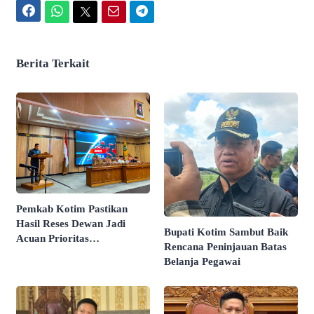
Facebook
WhatsApp
Twitter
Email
Telegram
Berita Terkait
Pemkab Kotim Pastikan
Hasil Reses Dewan Jadi
Bupati Kotim Sambut Baik
Acuan Prioritas
Rencana Peninjauan Batas
Pembangunan
Belanja Pegawai