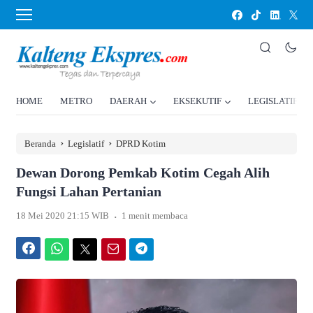
HOME
METRO
DAERAH
EKSEKUTIF
LEGISLATIF
›
›
Beranda
Legislatif
DPRD Kotim
Dewan Dorong Pemkab Kotim Cegah Alih
Fungsi Lahan Pertanian
.
18 Mei 2020 21:15 WIB
1 menit membaca
Facebook
WhatsApp
Twitter
Email
Telegram