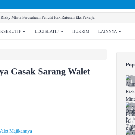
Ombudsman Kalteng Tinjau PLTU Tumbang Kajuei, Past
EKSEKUTIF
LEGISLATIF
HUKRIM
LAINNYA
Pop
ya Gasak Sarang Walet