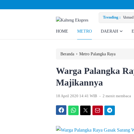
nta Perusahaan Penuhi Hak Ratusan Eks Pekerja
Trending :
HOME
METRO
DAERAH
›
Beranda
Metro Palangka Raya
Warga Palangka Ra
Majikannya
.
18 April 2020 14:41 WIB
2 menit membaca
Facebook
WhatsApp
Twitter
Email
Telegram