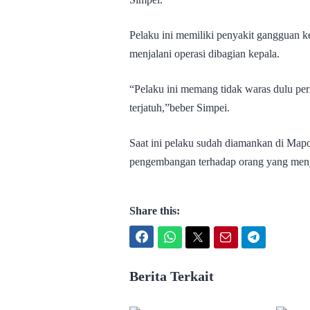
Pelaku ini memiliki penyakit gangguan k
menjalani operasi dibagian kepala.
“Pelaku ini memang tidak waras dulu per
terjatuh,”beber Simpei.
Saat ini pelaku sudah diamankan di Mapo
pengembangan terhadap orang yang meny
Share this:
Facebook
WhatsApp
Twitter
Email
Telegram
Berita Terkait