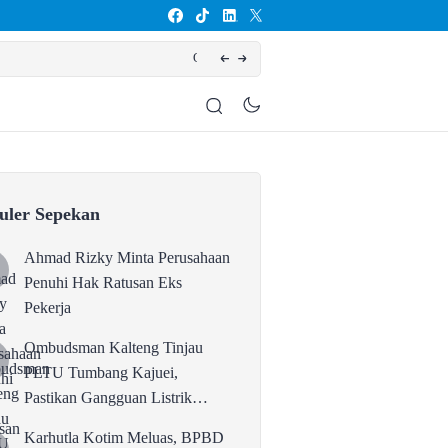
ikan Gangguan Listrik karena Persolan Teknis
Karhutla Ko
uler Sepekan
Ahmad Rizky Minta Perusahaan
Penuhi Hak Ratusan Eks
Pekerja
Ombudsman Kalteng Tinjau
PLTU Tumbang Kajuei,
Pastikan Gangguan Listrik
karena Persolan Teknis
Karhutla Kotim Meluas, BPBD