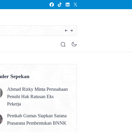
Seluruh Anak Kalteng Harus Memperoleh Pen
uler Sepekan
Ahmad Rizky Minta Perusahaan
Penuhi Hak Ratusan Eks
Pekerja
Pemkab Gumas Siapkan Sarana
Prasarana Pembentukan BNNK