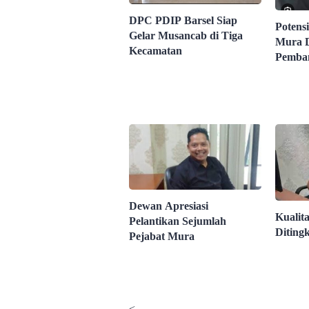
DPC PDIP Barsel Siap
Potens
Gelar Musancab di Tiga
Mura D
Kecamatan
Pemba
Dewan Apresiasi
Kualit
Pelantikan Sejumlah
Diting
Pejabat Mura
<