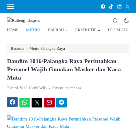
HOME
METRO
DAERAH
EKSEKUTIF
LEGISLATIF
›
Beranda
Metro Palangka Raya
Dandim 1016/Palangka Raya Perintahkan
Personel Wajib Gunakan Masker dan Kaca
Mata
.
7 April 2020 13:09 WIB
2 menit membaca
Facebook
WhatsApp
Twitter
Email
Telegram