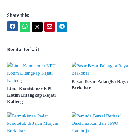
Share this:
Facebook
WhatsApp
Twitter
Email
Telegram
Berita Terkait
Pasar Besar Palangka Raya
Berkobar
Lima Komisioner KPU
Kotim Ditangkap Kejati
Kalteng