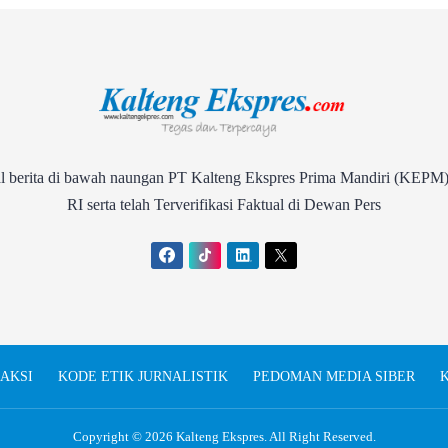
rita di bawah naungan PT Kalteng Ekspres Prima Mandiri (KEPM)
RI serta telah Terverifikasi Faktual di Dewan Pers
AKSI
KODE ETIK JURNALISTIK
PEDOMAN MEDIA SIBER
K
Copyright © 2026
Kalteng Ekspres
. All Right Reserved.