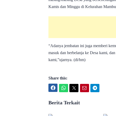
Kamis dan Minggu di Kelurahan Mambula
“Adanya jembatan ini juga memberi kemu
masuk dan berbelanja ke Desa kami, da
kami,”ujarnya. (di/hm)
Share this:
Facebook
WhatsApp
Twitter
Email
Telegram
Berita Terkait