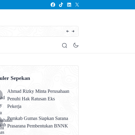
Seluruh Anak Kalteng Harus Memperoleh Pen
uler Sepekan
Ahmad Rizky Minta Perusahaan
Penuhi Hak Ratusan Eks
Pekerja
Pemkab Gumas Siapkan Sarana
Prasarana Pembentukan BNNK