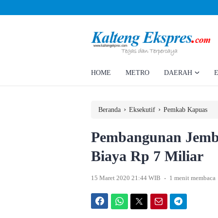
Ahmad Rizky Minta Perusahaan Penuhi Hak Ratusan Eks Pekerja
HOME
METRO
DAERAH
›
›
Beranda
Eksekutif
Pemkab Kapuas
Pembangunan Jemba
Biaya Rp 7 Miliar
.
15 Maret 2020 21:44 WIB
1 menit membaca
Facebook
WhatsApp
Twitter
Email
Telegram