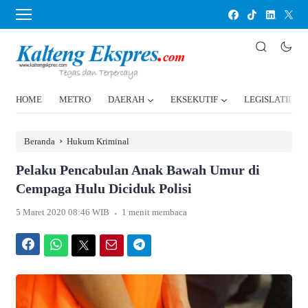
HOME
METRO
DAERAH
EKSEKUTIF
LEGISLATIF
›
Beranda
Hukum Kriminal
Pelaku Pencabulan Anak Bawah Umur di
Cempaga Hulu Diciduk Polisi
.
5 Maret 2020 08:46 WIB
1 menit membaca
Facebook
WhatsApp
Twitter
Email
Telegram