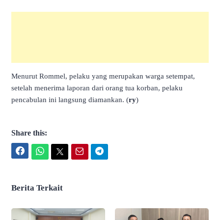
Menurut Rommel, pelaku yang merupakan warga setempat,
setelah menerima laporan dari orang tua korban, pelaku
pencabulan ini langsung diamankan. (
ry
)
Share this:
Facebook
WhatsApp
Twitter
Email
Telegram
Berita Terkait