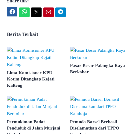
Share this:
Facebook
WhatsApp
Twitter
Email
Telegram
Berita Terkait
Pasar Besar Palangka Raya
Berkobar
Lima Komisioner KPU
Kotim Ditangkap Kejati
Kalteng
Permukiman Padat
Pemuda Barsel Berhasil
Penduduk di Jalan Murjani
Diselamatkan dari TPPO