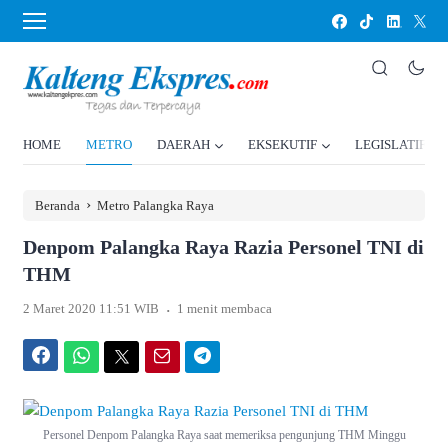
HOME
METRO
DAERAH
EKSEKUTIF
LEGISLATIF
›
Beranda
Metro Palangka Raya
Denpom Palangka Raya Razia Personel TNI di
THM
.
2 Maret 2020 11:51 WIB
1 menit membaca
Facebook
WhatsApp
Twitter
Email
Telegram
Personel Denpom Palangka Raya saat memeriksa pengunjung THM Minggu