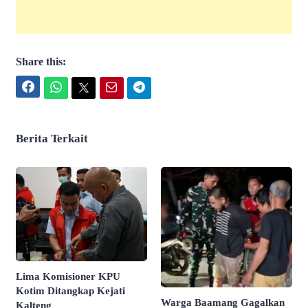
Share this:
Facebook
WhatsApp
Twitter
Email
Telegram
Berita Terkait
Lima Komisioner KPU
Kotim Ditangkap Kejati
Warga Baamang Gagalkan
Kalteng