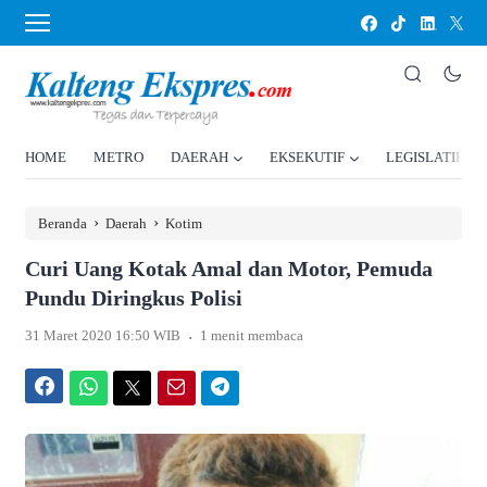
HOME
METRO
DAERAH
EKSEKUTIF
LEGISLATIF
›
›
Beranda
Daerah
Kotim
Curi Uang Kotak Amal dan Motor, Pemuda
Pundu Diringkus Polisi
.
31 Maret 2020 16:50 WIB
1 menit membaca
Facebook
WhatsApp
Twitter
Email
Telegram