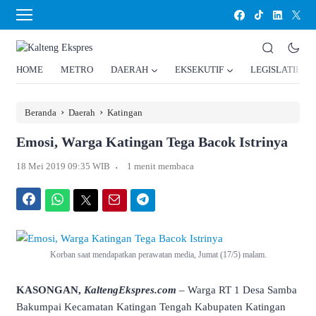
HOME
METRO
DAERAH
EKSEKUTIF
LEGISLATIF
›
›
Beranda
Daerah
Katingan
Emosi, Warga Katingan Tega Bacok Istrinya
.
18 Mei 2019 09:35 WIB
1 menit membaca
Facebook
WhatsApp
Twitter
Email
Telegram
Korban saat mendapatkan perawatan media, Jumat (17/5) malam.
KASONGAN,
KaltengEkspres.com
– Warga RT 1 Desa Samba
Bakumpai Kecamatan Katingan Tengah Kabupaten Katingan