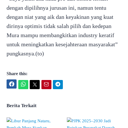
dengan dipilihnya jurusan ini, namun tentu
dengan niat yang aik dan keyakinan yang kuat
dirinya optimis tidak salah pilih dan kedepan
Mura mampu membangkitkan industry keratif
untuk meningkatkan kesejahteraan masyarakat”
pungkasnya.(to)
Share this:
Facebook
WhatsApp
Twitter
Email
Telegram
Berita Terkait