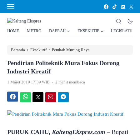
HOME
METRO
DAERAH
EKSEKUTIF
LEGISLATIF
›
›
Beranda
Eksekutif
Pemkab Murung Raya
Pendirian Politeknik Mura Fokus Dorong
Industri Kreatif
.
1 Maret 2019 17:39 WIB
2 menit membaca
Facebook
WhatsApp
Twitter
Email
Telegram
PURUK CAHU,
KaltengEkspres.com
– Bupati