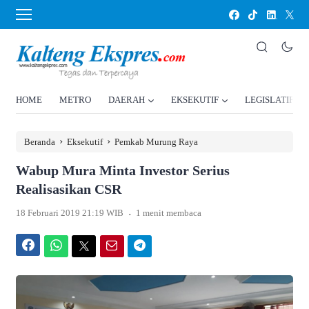
HOME
METRO
DAERAH
EKSEKUTIF
LEGISLATIF
›
›
Beranda
Eksekutif
Pemkab Murung Raya
Wabup Mura Minta Investor Serius
Realisasikan CSR
.
18 Februari 2019 21:19 WIB
1 menit membaca
Facebook
WhatsApp
Twitter
Email
Telegram