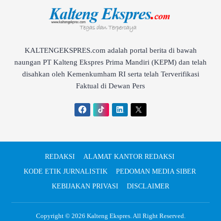
KALTENGEKSPRES.com adalah portal berita di bawah
naungan PT Kalteng Ekspres Prima Mandiri (KEPM) dan telah
disahkan oleh Kemenkumham RI serta telah Terverifikasi
Faktual di Dewan Pers
REDAKSI
ALAMAT KANTOR REDAKSI
KODE ETIK JURNALISTIK
PEDOMAN MEDIA SIBER
KEBIJAKAN PRIVASI
DISCLAIMER
Copyright © 2026
Kalteng Ekspres
. All Right Reserved.