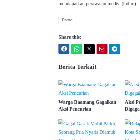
mendapatkan perawatan medis. (lh/hm)
Daerah
Share this:
Facebook
WhatsApp
Twitter
Email
Telegram
Berita Terkait
Warga Baamang Gagalkan
Aksi P
Aksi Pencurian
Digaga