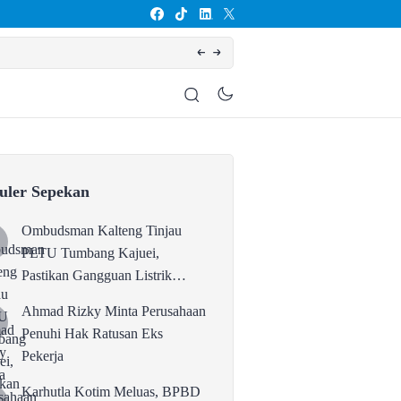
Karhutla Kotim Meluas, BPBD Sebut Sudah 13
uler Sepekan
Ombudsman Kalteng Tinjau
PLTU Tumbang Kajuei,
Pastikan Gangguan Listrik
karena Persolan Teknis
Ahmad Rizky Minta Perusahaan
Penuhi Hak Ratusan Eks
Pekerja
Karhutla Kotim Meluas, BPBD