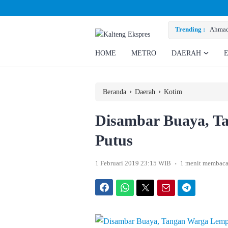
 Pastikan Gangguan Listrik karena Persolan Teknis
Trending :
Ahmad 
HOME
METRO
DAERAH
›
›
Beranda
Daerah
Kotim
Disambar Buaya, T
Putus
.
1 Februari 2019 23:15 WIB
1 menit membac
Facebook
WhatsApp
Twitter
Email
Telegram