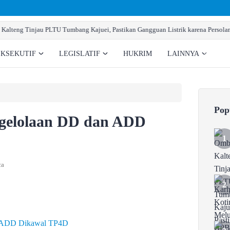
olan Teknis
Karhutla Kotim Meluas, BPBD Sebut Sudah 138 
EKSEKUTIF
LEGISLATIF
HUKRIM
LAINNYA
Pop
gelolaan DD dan ADD
ca