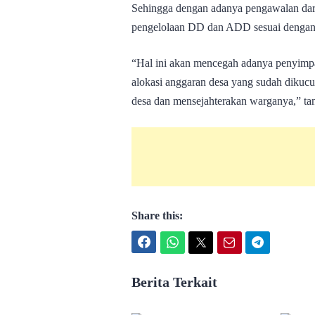
Sehingga dengan adanya pengawalan dari 
pengelolaan DD dan ADD sesuai dengan
“Hal ini akan mencegah adanya penyimp
alokasi anggaran desa yang sudah dikuc
desa dan mensejahterakan warganya,” tan
Share this:
Facebook
WhatsApp
Twitter
Email
Telegram
Berita Terkait