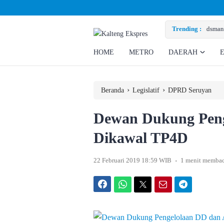
n Kalteng Tinjau PLTU Tumbang Kajuei, Pastikan Gangguan Listrik karena Pers
Trending :
HOME
METRO
DAERAH
›
›
Beranda
Legislatif
DPRD Seruyan
Dewan Dukung Pen
Dikawal TP4D
.
22 Februari 2019 18:59 WIB
1 menit memba
Facebook
WhatsApp
Twitter
Email
Telegram