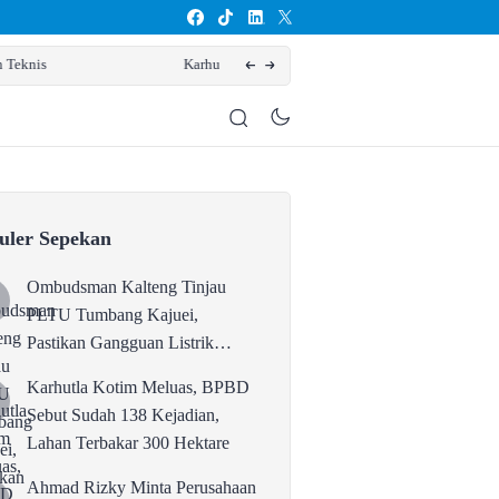
Kejadian, Lahan Terbakar 300 Hektare
Ahmad
uler Sepekan
Ombudsman Kalteng Tinjau
PLTU Tumbang Kajuei,
Pastikan Gangguan Listrik
karena Persolan Teknis
Karhutla Kotim Meluas, BPBD
Sebut Sudah 138 Kejadian,
Lahan Terbakar 300 Hektare
Ahmad Rizky Minta Perusahaan